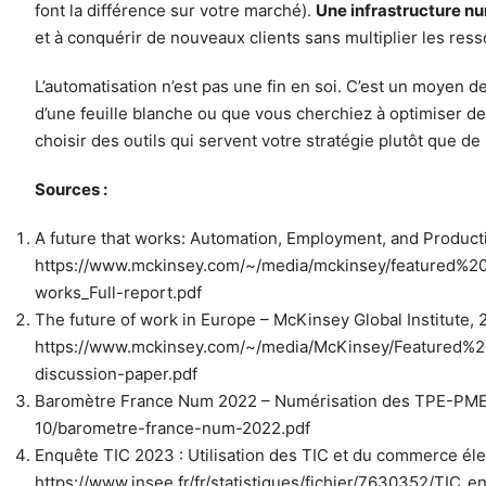
font la différence sur votre marché).
Une infrastructure nu
et à conquérir de nouveaux clients sans multiplier les res
L’automatisation n’est pas une fin en soi. C’est un moyen d
d’une feuille blanche ou que vous cherchiez à optimiser des
choisir des outils qui servent votre stratégie plutôt que 
Sources :
A future that works: Automation, Employment, and Productiv
https://www.mckinsey.com/~/media/mckinsey/featured%2
works_Full-report.pdf
The future of work in Europe – McKinsey Global Institute, 
https://www.mckinsey.com/~/media/McKinsey/Featured%
discussion-paper.pdf
Baromètre France Num 2022 – Numérisation des TPE-PME – 
10/barometre-france-num-2022.pdf
Enquête TIC 2023 : Utilisation des TIC et du commerce éle
https://www.insee.fr/fr/statistiques/fichier/7630352/TIC_e