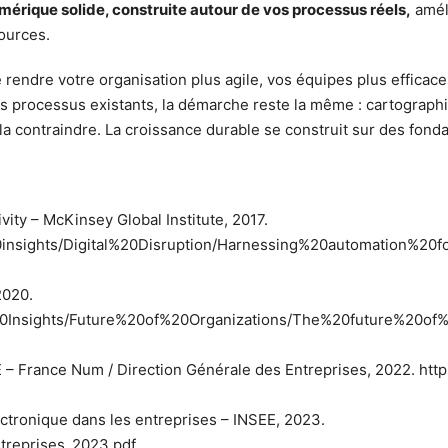
mérique solide, construite autour de vos processus réels,
améli
sources.
e rendre votre organisation plus agile, vos équipes plus efficac
 processus existants, la démarche reste la même : cartographier 
de la contraindre. La croissance durable se construit sur des fo
ity – McKinsey Global Institute, 2017.
0insights/Digital%20Disruption/Harnessing%20automation%20
2020.
20Insights/Future%20of%20Organizations/The%20future%20of
France Num / Direction Générale des Entreprises, 2022. https
ctronique dans les entreprises – INSEE, 2023.
ntreprises_2023.pdf